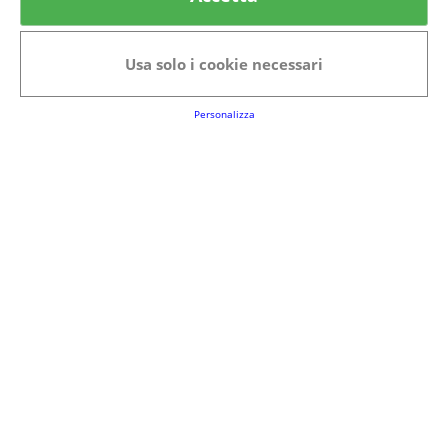
Categorie in evidenza
Bellezza
Alimenti e bevande
Usa solo i cookie necessari
Bambini
Animali
Nuovi prodotti
Senior
Personalizza
Link Utili
FAQs
Regolamento del Servizio
Club Fabbrica dei Premi
Note legali
P.I. 06723050966
Terms&conditions
Cookie Policy