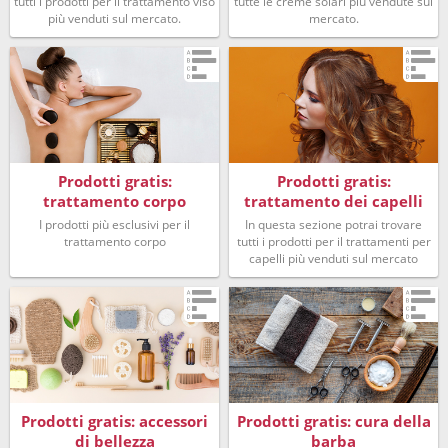
tutti i prodotti per il trattamento viso
tutte le creme solari più vendute sul
più venduti sul mercato.
mercato.
Prodotti gratis:
Prodotti gratis:
trattamento corpo
trattamento dei capelli
I prodotti più esclusivi per il
In questa sezione potrai trovare
trattamento corpo
tutti i prodotti per il trattamenti per
capelli più venduti sul mercato
Prodotti gratis: accessori
Prodotti gratis: cura della
di bellezza
barba