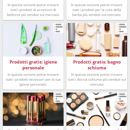
In questa sezione potrai trovare
In questa sezione potrai trovare
tutti i prodotti di accessori di
tutti i prodotti per la cura della
bellezza più venduti sul mercato.
barba più venduti sul mercato.
Prodotti gratis: igiene
Prodotti gratis: bagno
personale
schiuma
In questa sezione potrai trovare
In questa sezione potrai trovare
tutti i prodotti necessari per la tua
tutti i doccia schiuma più venduti sul
igiene personale.
mercato