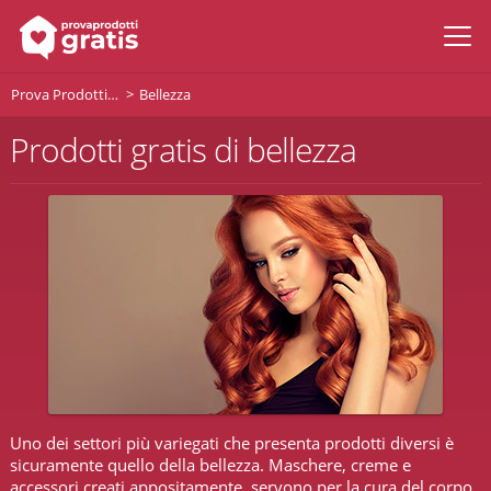
Prova Prodotti Gratis
Bellezza
Prodotti gratis di bellezza
Uno dei settori più variegati che presenta prodotti diversi è
sicuramente quello della bellezza. Maschere, creme e
accessori creati appositamente, servono per la cura del corpo