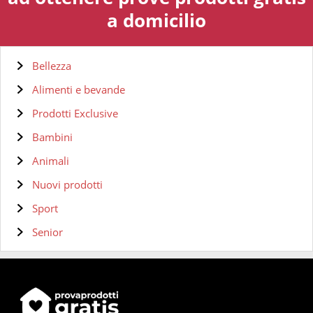
a domicilio
Bellezza
Alimenti e bevande
Prodotti Exclusive
Bambini
Animali
Nuovi prodotti
Sport
Senior