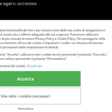
e legali
P.I. 06723050966
etta funzionalità del sito e per tenere conto delle tue scelte di navigazione in
sul nostro sito e offerte adeguate alle tue esigenze. Potremmo utilizzare
 di più consulta le nostre Privacy Policy e Cookie Policy. Per proseguire nella
acconsentire all'uso dei cookie o impostare i cookie. La chiusura del banner
 il permanere delle impostazioni di default.
nte "Accetta", utilizzare solo i cookie tecnici premendo il pulsante "Usa solo i
loro utilizzo premendo il pulsante "Personalizza".
estione dei cookie,
cliccare qui
Accetta
Usa solo i cookie necessari
Personalizza