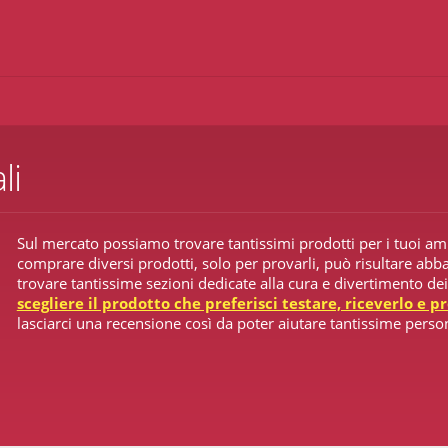
li
Sul mercato possiamo trovare tantissimi prodotti per i tuoi am
comprare diversi prodotti, solo per provarli, può risultare abba
trovare tantissime sezioni dedicate alla cura e divertimento de
scegliere il prodotto che preferisci testare, riceverlo e p
lasciarci una recensione così da poter aiutare tantissime perso