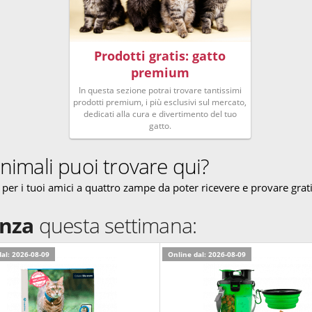
Prodotti gratis: gatto
premium
In questa sezione potrai trovare tantissimi
prodotti premium, i più esclusivi sul mercato,
dedicati alla cura e divertimento del tuo
gatto.
animali puoi trovare qui?
 per i tuoi amici a quattro zampe da poter ricevere e provare grat
enza
questa settimana:
al: 2026-08-09
Online dal: 2026-08-09