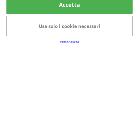
Accetta
Categorie in evidenza
Bellezza
Alimenti e bevande
Usa solo i cookie necessari
Bambini
Animali
Nuovi prodotti
Senior
Personalizza
Link Utili
FAQs
Regolamento del Servizio
Club Fabbrica dei Premi
Note legali
P.I. 06723050966
Terms&conditions
Cookie Policy