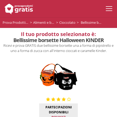
Prova Prodotti Gratis
Alimenti e bevande
Cioccolato
Bellissime borsette Halloween KINDER
Il tuo prodotto selezionato è:
Bellissime borsette Halloween KINDER
Ricevi e prova GRATIS due bellissime borsette una a forma di pipistrello e
uno a forma di zucca con all'interno cioccati e caramelle Kinder.
PARTECIPAZIONI
DISPONIBILI