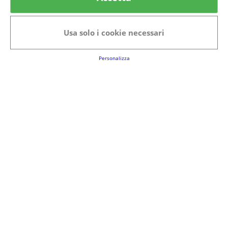
Categorie in evidenza
Bellezza
Alimenti e bevande
Usa solo i cookie necessari
Bambini
Animali
Nuovi prodotti
Senior
Personalizza
Link Utili
FAQs
Regolamento del Servizio
Club Fabbrica dei Premi
Note legali
P.I. 06723050966
Terms&conditions
Cookie Policy