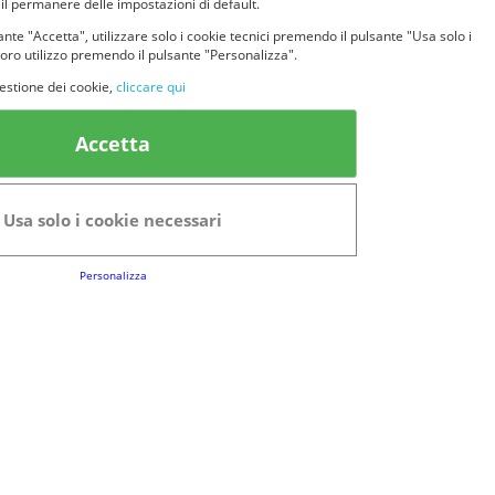
 il permanere delle impostazioni di default.
nte "Accetta", utilizzare solo i cookie tecnici premendo il pulsante "Usa solo i
loro utilizzo premendo il pulsante "Personalizza".
estione dei cookie,
cliccare qui
k Utili
Accetta
FAQs
Regolamento del Servizio
Usa solo i cookie necessari
Club Fabbrica dei Premi
Personalizza
e legali
P.I. 06723050966