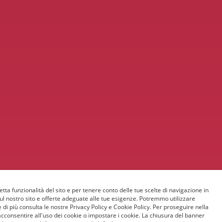
etta funzionalità del sito e per tenere conto delle tue scelte di navigazione in
sul nostro sito e offerte adeguate alle tue esigenze. Potremmo utilizzare
 di più consulta le nostre Privacy Policy e Cookie Policy. Per proseguire nella
acconsentire all'uso dei cookie o impostare i cookie. La chiusura del banner