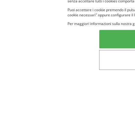
senza accettare tutti i cookies comporta
Puoi accettare i cookie premendo il pulsa
cookie necessari" oppure configurare il 
Per maggiori informazioni sulla nostra g
Categorie in evidenza
Lin
Bellezza
Alimenti e
bevande
Bambini
Animali
Nuovi prodotti
Senior
Not
Terms&conditions
Cookie Policy