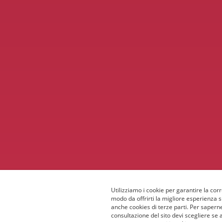
Utilizziamo i cookie per garantire la corr
modo da offrirti la migliore esperienza 
anche cookies di terze parti. Per saperne
consultazione del sito devi scegliere se 