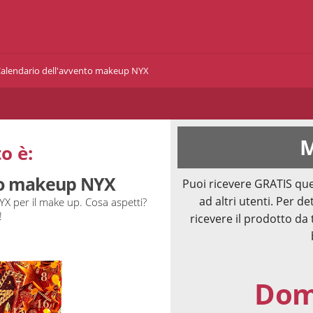
alendario dell'avvento makeup NYX
M
o è:
to makeup NYX
Puoi ricevere GRATIS que
ad altri utenti. Per de
X per il make up. Cosa aspetti?
!
ricevere il prodotto da 
Doma