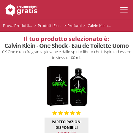
Prova Prodotti Gratis
Prodotti Exclusive
Profumi
Calvin Klein - One Shock - Eau de Toilette Uomo
Il tuo prodotto selezionato è:
Calvin Klein - One Shock - Eau de Toilette Uomo
CK One è una fragranza giovane e dallo spirito libero che ti ispira ad essere
te stesso. 100 ml.
PARTECIPAZIONI
DISPONIBILI