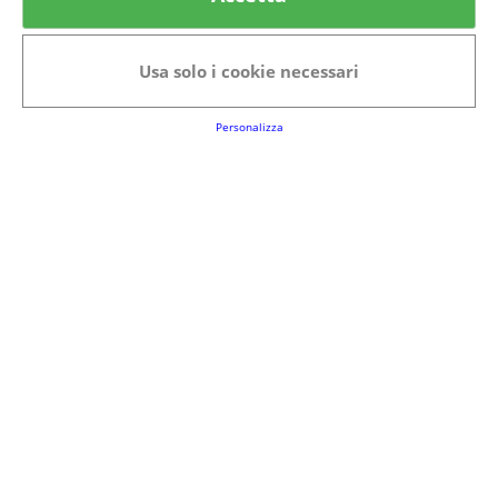
Categorie in evidenza
Bellezza
Alimenti e bevande
Usa solo i cookie necessari
Bambini
Animali
Nuovi prodotti
Senior
Personalizza
Link Utili
FAQs
Regolamento del Servizio
Club Fabbrica dei Premi
Note legali
P.I. 06723050966
Terms&conditions
Cookie Policy