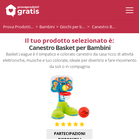
Prova Prodotti Gratis
Bambini
Giochi per bambini
Canestro Basket per Bambini
Il tuo prodotto selezionato è:
Canestro Basket per Bambini
Basket League è il simpatico e colorato canestro da casa ricco di attività
elettroniche, musiche e luci colorate, ideale per divertirsi e fare movimento
da soli o in compagnia
PARTECIPAZIONI