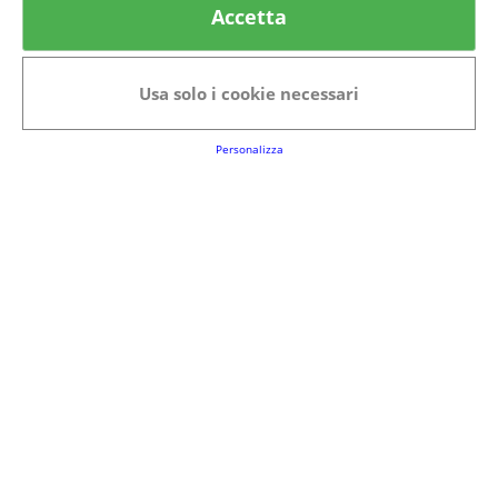
Accetta
Categorie in evidenza
Bellezza
Alimenti e bevande
Usa solo i cookie necessari
Bambini
Animali
Nuovi prodotti
Senior
Personalizza
Link Utili
FAQs
Regolamento del Servizio
Club Fabbrica dei Premi
Note legali
P.I. 06723050966
Terms&conditions
Cookie Policy