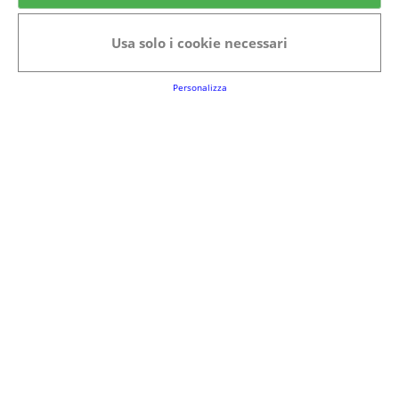
Categorie in evidenza
Usa solo i cookie necessari
Bellezza
Alimenti e bevande
Bambini
Animali
Nuovi prodotti
Senior
Personalizza
Link Utili
FAQs
Regolamento del Servizio
Club Fabbrica dei Premi
Note legali
P.I. 06723050966
Terms&conditions
Cookie Policy