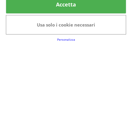
Accetta
Categorie in evidenza
Bellezza
Alimenti e bevande
Usa solo i cookie necessari
Bambini
Animali
Nuovi prodotti
Senior
Personalizza
Link Utili
FAQs
Regolamento del Servizio
Club Fabbrica dei Premi
Note legali
P.I. 06723050966
Terms&conditions
Cookie Policy