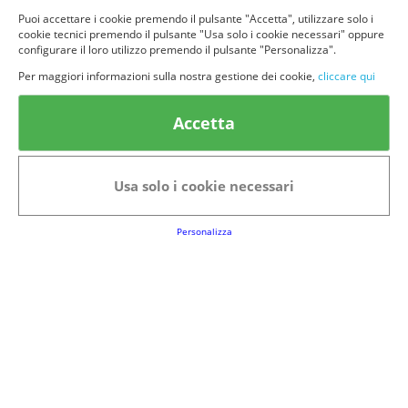
Puoi accettare i cookie premendo il pulsante "Accetta", utilizzare solo i
cookie tecnici premendo il pulsante "Usa solo i cookie necessari" oppure
configurare il loro utilizzo premendo il pulsante "Personalizza".
Per maggiori informazioni sulla nostra gestione dei cookie,
cliccare qui
© provaprodottigratis.it 2023 | All Rights Reserved.
Categorie in evidenza
Accetta
Bellezza
Alimenti e bevande
Bambini
Animali
Usa solo i cookie necessari
Nuovi prodotti
Senior
Personalizza
Link Utili
FAQs
Regolamento del Servizio
Club Fabbrica dei Premi