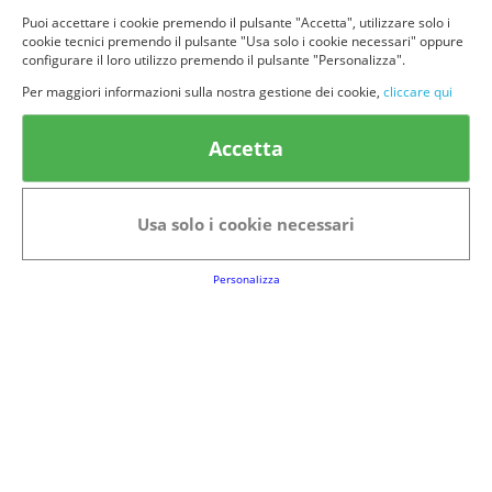
Puoi accettare i cookie premendo il pulsante "Accetta", utilizzare solo i
cookie tecnici premendo il pulsante "Usa solo i cookie necessari" oppure
configurare il loro utilizzo premendo il pulsante "Personalizza".
Per maggiori informazioni sulla nostra gestione dei cookie,
cliccare qui
© provaprodottigratis.it 2023 | All Rights Reserved.
Categorie in evidenza
Accetta
Bellezza
Alimenti e bevande
Bambini
Animali
Usa solo i cookie necessari
Nuovi prodotti
Senior
Personalizza
Link Utili
FAQs
Regolamento del Servizio
Club Fabbrica dei Premi