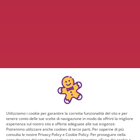
Utilizziamo i cookie per garantire la corretta funzionalità del sito e per
tenere conto delle tue scelte di navigazione in modo da offrirti la migliore
esperienza sul nostro sito e offerte adeguate alle tue esigenze.
Potremmo utilizzare anche cookies di terze parti. Per saperne di più
consulta le nostre Privacy Policy e Cookie Policy. Per proseguire nella
consultazione del sito devi scegliere se acconsentire all'uso dei cookie o