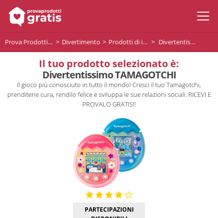
Prova Prodotti Gratis
Divertimento
Prodotti di intrattenimento
Divertentissimo TAMAGOTCHI
Il tuo prodotto selezionato è:
Divertentissimo TAMAGOTCHI
Il gioco piú conosciuto in tutto il mondo! Cresci il tuo Tamagotchi,
prenditene cura, rendilo felice e sviluppa le sue relazioni sociali. RICEVI E
PROVALO GRATIS!!
PARTECIPAZIONI