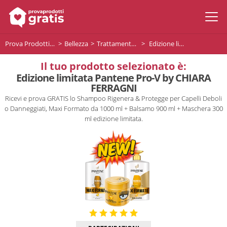
Prova Prodotti Gratis
Bellezza
Trattamento capelli
Edizione limitata Pantene Pro-V by CHIARA FERRAGNI
Il tuo prodotto selezionato è:
Edizione limitata Pantene Pro-V by CHIARA
FERRAGNI
Ricevi e prova GRATIS lo Shampoo Rigenera & Protegge per Capelli Deboli
o Danneggiati, Maxi Formato da 1000 ml + Balsamo 900 ml + Maschera 300
ml edizione limitata.