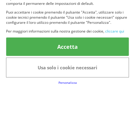
comporta il permanere delle impostazioni di default.
Puoi accettare i cookie premendo il pulsante "Accetta", utilizzare solo i
cookie tecnici premendo il pulsante "Usa solo i cookie necessari" oppure
configurare il loro utilizzo premendo il pulsante "Personalizza".
© provaprodottigratis.it 2023 | All Rights Reserved.
Per maggiori informazioni sulla nostra gestione dei cookie,
cliccare qui
Categorie in evidenza
Accetta
Bellezza
Alimenti e bevande
Bambini
Animali
Usa solo i cookie necessari
Nuovi prodotti
Senior
Personalizza
Link Utili
FAQs
Regolamento del Servizio
Club Fabbrica dei Premi