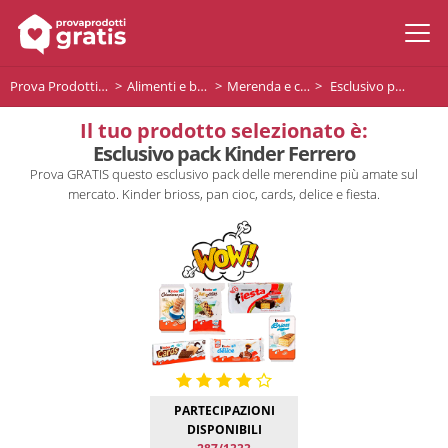
Prova Prodotti Gratis
Alimenti e bevande
Merenda e colazione
Esclusivo pack Kinder Ferrero
Il tuo prodotto selezionato è:
Esclusivo pack Kinder Ferrero
Prova GRATIS questo esclusivo pack delle merendine più amate sul
mercato. Kinder brioss, pan cioc, cards, delice e fiesta.
PARTECIPAZIONI
DISPONIBILI