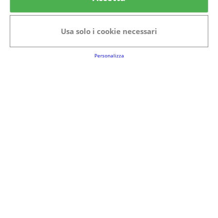
Categorie in evidenza
Bellezza
Alimenti e bevande
Usa solo i cookie necessari
Bambini
Animali
Nuovi prodotti
Senior
Personalizza
Link Utili
FAQs
Regolamento del Servizio
Club Fabbrica dei Premi
Note legali
P.I. 06723050966
Terms&conditions
Cookie Policy