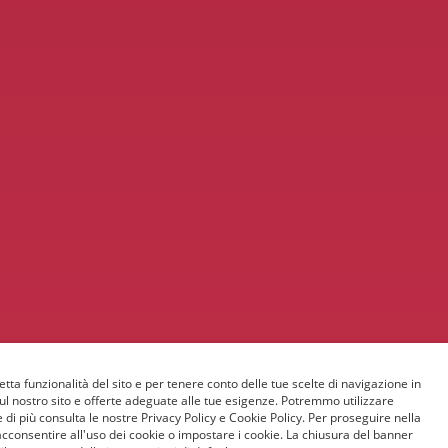
etta funzionalità del sito e per tenere conto delle tue scelte di navigazione in
sul nostro sito e offerte adeguate alle tue esigenze. Potremmo utilizzare
 di più consulta le nostre Privacy Policy e Cookie Policy. Per proseguire nella
acconsentire all'uso dei cookie o impostare i cookie. La chiusura del banner