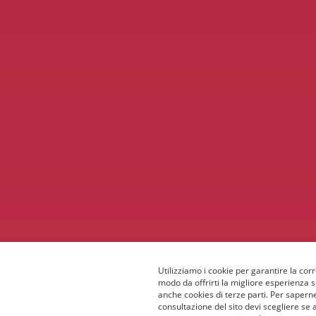
Utilizziamo i cookie per garantire la corr
modo da offrirti la migliore esperienza 
anche cookies di terze parti. Per saperne
consultazione del sito devi scegliere se 