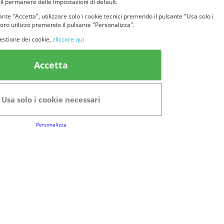
 il permanere delle impostazioni di default.
nte "Accetta", utilizzare solo i cookie tecnici premendo il pulsante "Usa solo i
loro utilizzo premendo il pulsante "Personalizza".
estione dei cookie,
cliccare qui
k Utili
Accetta
FAQs
Regolamento del Servizio
Usa solo i cookie necessari
Club Fabbrica dei Premi
Personalizza
e legali
P.I. 06723050966