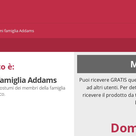
umi famiglia Addams
M
o è:
 famiglia Addams
Puoi ricevere GRATIS que
ad altri utenti. Per de
ostumi dei membri della famiglia
co.
ricevere il prodotto da 
Doma