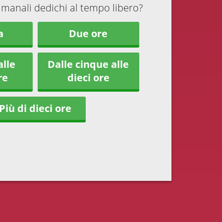
imanali dedichi al tempo libero?
a
Due ore
alle
Dalle cinque alle
re
dieci ore
Più di dieci ore