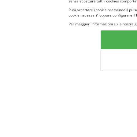
senza accettare tutti i cookies comporta
Puoi accettare i cookie premendo il pulsa
cookie necessari" oppure configurare il 
Per maggiori informazioni sulla nostra g
Categorie in evidenza
Lin
Bellezza
Alimenti e
bevande
Bambini
Animali
Nuovi prodotti
Senior
Not
Terms&conditions
Cookie Policy