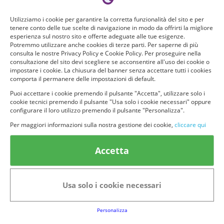
Utilizziamo i cookie per garantire la corretta funzionalità del sito e per
tenere conto delle tue scelte di navigazione in modo da offrirti la migliore
esperienza sul nostro sito e offerte adeguate alle tue esigenze.
Potremmo utilizzare anche cookies di terze parti. Per saperne di più
consulta le nostre Privacy Policy e Cookie Policy. Per proseguire nella
consultazione del sito devi scegliere se acconsentire all'uso dei cookie o
impostare i cookie. La chiusura del banner senza accettare tutti i cookies
comporta il permanere delle impostazioni di default.
Puoi accettare i cookie premendo il pulsante "Accetta", utilizzare solo i
cookie tecnici premendo il pulsante "Usa solo i cookie necessari" oppure
© provaprodottigratis.it 2023 | All Rights Reserved.
configurare il loro utilizzo premendo il pulsante "Personalizza".
Per maggiori informazioni sulla nostra gestione dei cookie,
cliccare qui
Categorie in evidenza
Accetta
Bellezza
Alimenti e bevande
Bambini
Animali
Nuovi prodotti
Senior
Usa solo i cookie necessari
Link Utili
Personalizza
FAQs