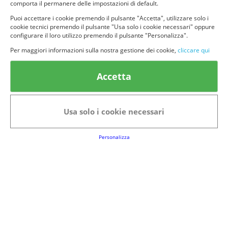
comporta il permanere delle impostazioni di default.
Puoi accettare i cookie premendo il pulsante "Accetta", utilizzare solo i
cookie tecnici premendo il pulsante "Usa solo i cookie necessari" oppure
configurare il loro utilizzo premendo il pulsante "Personalizza".
© provaprodottigratis.it 2023 | All Rights Reserved.
Per maggiori informazioni sulla nostra gestione dei cookie,
cliccare qui
Categorie in evidenza
Accetta
Bellezza
Alimenti e bevande
Bambini
Animali
Usa solo i cookie necessari
Nuovi prodotti
Senior
Personalizza
Link Utili
FAQs
Regolamento del Servizio
Club Fabbrica dei Premi