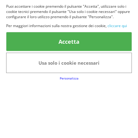
Puoi accettare i cookie premendo il pulsante "Accetta", utilizzare solo i
cookie tecnici premendo il pulsante "Usa solo i cookie necessari" oppure
configurare il loro utilizzo premendo il pulsante "Personalizza".
Per maggiori informazioni sulla nostra gestione dei cookie,
cliccare qui
© provaprodottigratis.it 2023 | All Rights Reserved.
Categorie in evidenza
Accetta
Bellezza
Alimenti e bevande
Bambini
Animali
Usa solo i cookie necessari
Nuovi prodotti
Senior
Personalizza
Link Utili
FAQs
Regolamento del Servizio
Club Fabbrica dei Premi