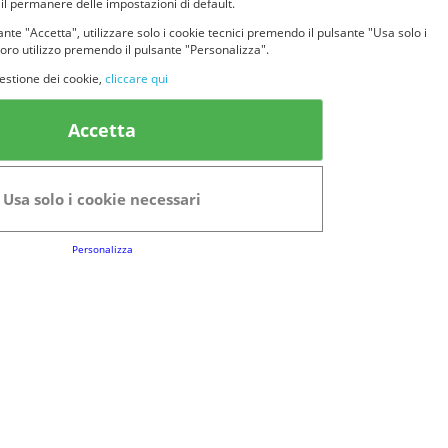
 il permanere delle impostazioni di default.
nte "Accetta", utilizzare solo i cookie tecnici premendo il pulsante "Usa solo i
loro utilizzo premendo il pulsante "Personalizza".
estione dei cookie,
cliccare qui
k Utili
Accetta
FAQs
Regolamento del Servizio
Usa solo i cookie necessari
Club Fabbrica dei Premi
Personalizza
e legali
P.I. 06723050966