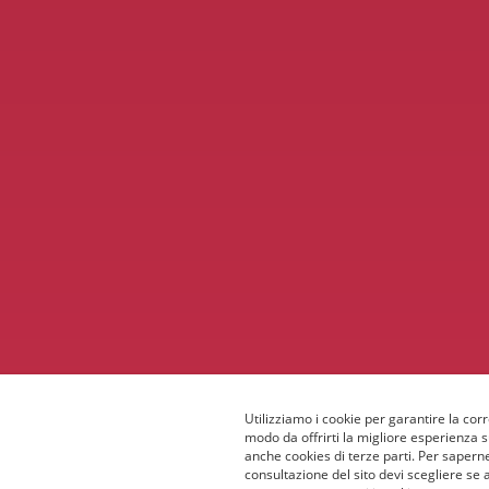
Utilizziamo i cookie per garantire la corr
modo da offrirti la migliore esperienza 
anche cookies di terze parti. Per saperne
consultazione del sito devi scegliere se 