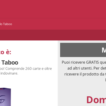
lo Taboo
M
o è:
o Taboo
Puoi ricevere GRATIS que
ad altri utenti. Per de
boo! Comprende 260 carte e oltre
 indovinare.
ricevere il prodotto da 
Doma