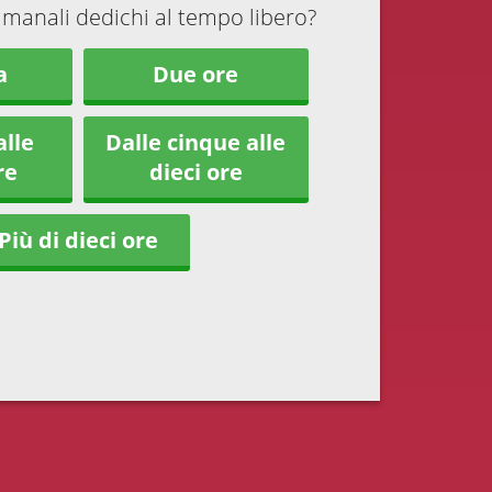
imanali dedichi al tempo libero?
a
Due ore
alle
Dalle cinque alle
re
dieci ore
Più di dieci ore