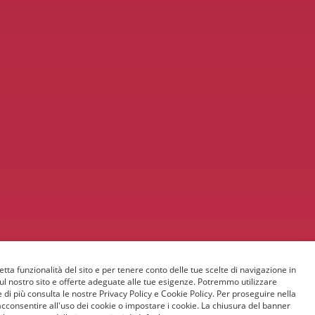
etta funzionalità del sito e per tenere conto delle tue scelte di navigazione in
sul nostro sito e offerte adeguate alle tue esigenze. Potremmo utilizzare
 di più consulta le nostre Privacy Policy e Cookie Policy. Per proseguire nella
acconsentire all'uso dei cookie o impostare i cookie. La chiusura del banner