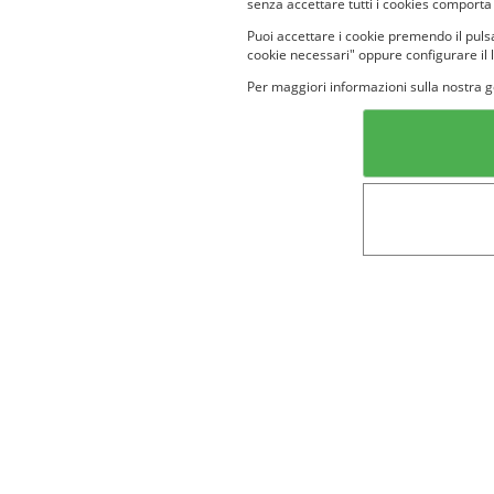
senza accettare tutti i cookies comporta
Puoi accettare i cookie premendo il pulsa
cookie necessari" oppure configurare il 
Per maggiori informazioni sulla nostra g
Categorie in evidenza
Lin
Bellezza
Alimenti e
bevande
Bambini
Animali
Nuovi prodotti
Senior
Not
Terms&conditions
Cookie Policy