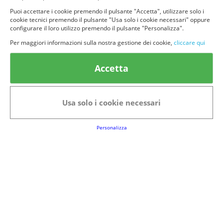
Puoi accettare i cookie premendo il pulsante "Accetta", utilizzare solo i
cookie tecnici premendo il pulsante "Usa solo i cookie necessari" oppure
configurare il loro utilizzo premendo il pulsante "Personalizza".
Per maggiori informazioni sulla nostra gestione dei cookie,
cliccare qui
© provaprodottigratis.it 2023 | All Rights Reserved.
Categorie in evidenza
Accetta
Bellezza
Alimenti e bevande
Bambini
Animali
Usa solo i cookie necessari
Nuovi prodotti
Senior
Personalizza
Link Utili
FAQs
Regolamento del Servizio
Club Fabbrica dei Premi