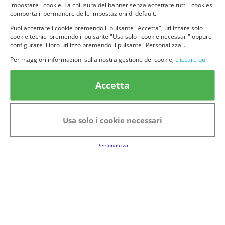
impostare i cookie. La chiusura del banner senza accettare tutti i cookies
comporta il permanere delle impostazioni di default.
Puoi accettare i cookie premendo il pulsante "Accetta", utilizzare solo i
cookie tecnici premendo il pulsante "Usa solo i cookie necessari" oppure
configurare il loro utilizzo premendo il pulsante "Personalizza".
© provaprodottigratis.it 2023 | All Rights Reserved.
Per maggiori informazioni sulla nostra gestione dei cookie,
cliccare qui
Categorie in evidenza
Accetta
Bellezza
Alimenti e bevande
Bambini
Animali
Usa solo i cookie necessari
Nuovi prodotti
Senior
Personalizza
Link Utili
FAQs
Regolamento del Servizio
Club Fabbrica dei Premi