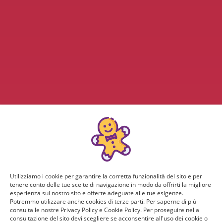
Utilizziamo i cookie per garantire la corretta funzionalità del sito e per
tenere conto delle tue scelte di navigazione in modo da offrirti la migliore
esperienza sul nostro sito e offerte adeguate alle tue esigenze.
Potremmo utilizzare anche cookies di terze parti. Per saperne di più
consulta le nostre Privacy Policy e Cookie Policy. Per proseguire nella
consultazione del sito devi scegliere se acconsentire all'uso dei cookie o