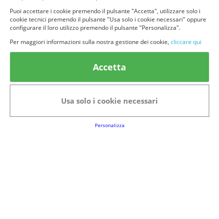
Puoi accettare i cookie premendo il pulsante "Accetta", utilizzare solo i
cookie tecnici premendo il pulsante "Usa solo i cookie necessari" oppure
configurare il loro utilizzo premendo il pulsante "Personalizza".
Per maggiori informazioni sulla nostra gestione dei cookie,
cliccare qui
© provaprodottigratis.it 2023 | All Rights Reserved.
Categorie in evidenza
Accetta
Bellezza
Alimenti e bevande
Bambini
Animali
Usa solo i cookie necessari
Nuovi prodotti
Senior
Personalizza
Link Utili
FAQs
Regolamento del Servizio
Club Fabbrica dei Premi