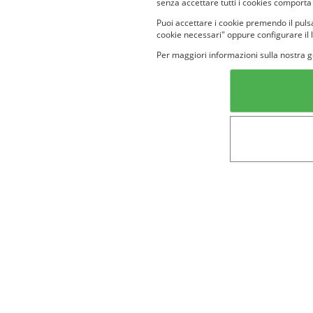
senza accettare tutti i cookies comporta
Puoi accettare i cookie premendo il pulsa
cookie necessari" oppure configurare il 
Per maggiori informazioni sulla nostra g
Categorie in evidenza
Lin
Bellezza
Alimenti e
bevande
Bambini
Animali
Nuovi prodotti
Senior
Not
Terms&conditions
Cookie Policy