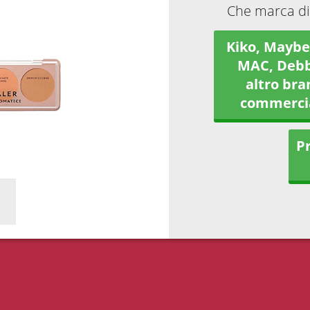
Che marca di
Kiko, Maybel
MAC, Debb
altro bra
commerci
Pr