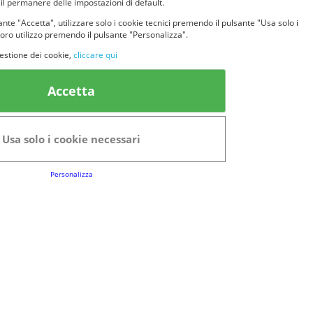
 il permanere delle impostazioni di default.
nte "Accetta", utilizzare solo i cookie tecnici premendo il pulsante "Usa solo i
loro utilizzo premendo il pulsante "Personalizza".
estione dei cookie,
cliccare qui
k Utili
Accetta
FAQs
Regolamento del Servizio
Usa solo i cookie necessari
Club Fabbrica dei Premi
Personalizza
e legali
P.I. 06723050966