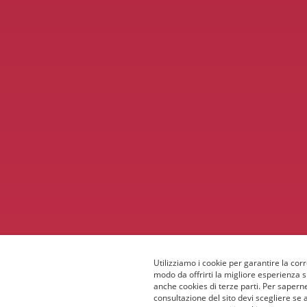
Utilizziamo i cookie per garantire la corr
modo da offrirti la migliore esperienza 
anche cookies di terze parti. Per saperne
consultazione del sito devi scegliere se 