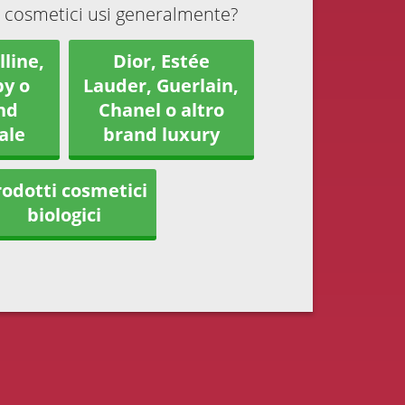
 cosmetici usi generalmente?
line,
Dior, Estée
y o
Lauder, Guerlain,
nd
Chanel o altro
ale
brand luxury
odotti cosmetici
biologici