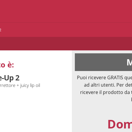
2
M
o è:
e-Up 2
Puoi ricevere GRATIS que
ad altri utenti. Per de
rettore + juicy lip oil
ricevere il prodotto da 
Doma