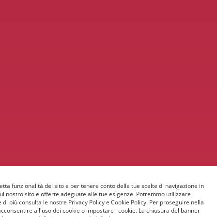
etta funzionalità del sito e per tenere conto delle tue scelte di navigazione in
sul nostro sito e offerte adeguate alle tue esigenze. Potremmo utilizzare
 di più consulta le nostre Privacy Policy e Cookie Policy. Per proseguire nella
acconsentire all'uso dei cookie o impostare i cookie. La chiusura del banner