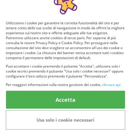
Utilizziamo i cookie per garantire la corretta funzionalità del sito e per
tenere conto delle tue scelte di navigazione in modo da offrirti la migliore
esperienza sul nostro sito e offerte adeguate alle tue esigenze.
Potremmo utilizzare anche cookies di terze parti. Per saperne di più
consulta le nostre Privacy Policy e Cookie Policy. Per proseguire nella
consultazione del sito devi scegliere se acconsentire all'uso dei cookie o
impostare i cookie. La chiusura del banner senza accettare tutti i cookies
comporta il permanere delle impostazioni di default.
Puoi accettare i cookie premendo il pulsante "Accetta", utilizzare solo i
cookie tecnici premendo il pulsante "Usa solo i cookie necessari" oppure
© provaprodottigratis.it 2023 | All Rights Reserved.
configurare il loro utilizzo premendo il pulsante "Personalizza".
Per maggiori informazioni sulla nostra gestione dei cookie,
cliccare qui
Categorie in evidenza
Bellezza
Accetta
Alimenti e bevande
Bambini
Animali
Nuovi prodotti
Senior
Usa solo i cookie necessari
Link Utili