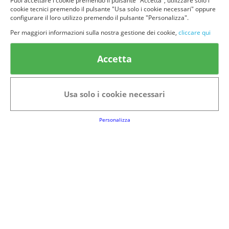
Puoi accettare i cookie premendo il pulsante "Accetta", utilizzare solo i
cookie tecnici premendo il pulsante "Usa solo i cookie necessari" oppure
configurare il loro utilizzo premendo il pulsante "Personalizza".
Per maggiori informazioni sulla nostra gestione dei cookie,
cliccare qui
© provaprodottigratis.it 2023 | All Rights Reserved.
Accetta
Categorie in evidenza
Bellezza
Alimenti e bevande
Bambini
Animali
Usa solo i cookie necessari
Nuovi prodotti
Senior
Personalizza
Link Utili
FAQs
Regolamento del Servizio
Club Fabbrica dei Premi
Note legali
P.I. 06723050966