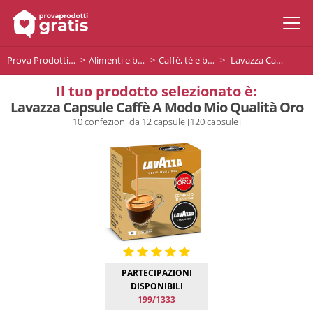
Prova Prodotti Gratis
Alimenti e bevande
Caffè, tè e bevande
Lavazza Capsule Caffè A Modo Mio Qualità Oro
Il tuo prodotto selezionato è:
Lavazza Capsule Caffè A Modo Mio Qualità Oro
10 confezioni da 12 capsule [120 capsule]
PARTECIPAZIONI
DISPONIBILI
199/1333