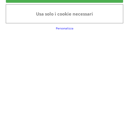
Categorie in evidenza
Usa solo i cookie necessari
Bellezza
Alimenti e bevande
Bambini
Animali
Nuovi prodotti
Senior
Personalizza
Link Utili
FAQs
Regolamento del Servizio
Club Fabbrica dei Premi
Note legali
P.I. 06723050966
Terms&conditions
Cookie Policy