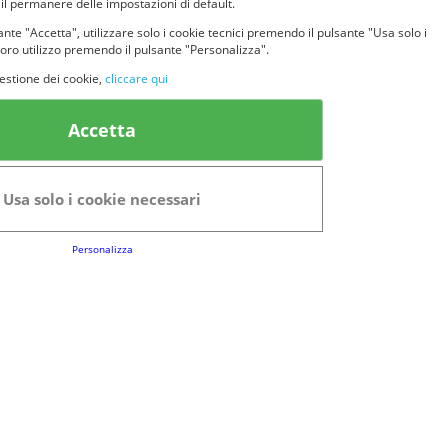
 il permanere delle impostazioni di default.
nte "Accetta", utilizzare solo i cookie tecnici premendo il pulsante "Usa solo i
loro utilizzo premendo il pulsante "Personalizza".
estione dei cookie,
cliccare qui
k Utili
Accetta
FAQs
Regolamento del Servizio
Usa solo i cookie necessari
Club Fabbrica dei Premi
Personalizza
e legali
P.I. 06723050966