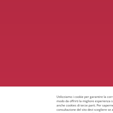
Utilizziamo i cookie per garantire la corr
modo da offrirti la migliore esperienza 
anche cookies di terze parti. Per saperne
consultazione del sito devi scegliere se 