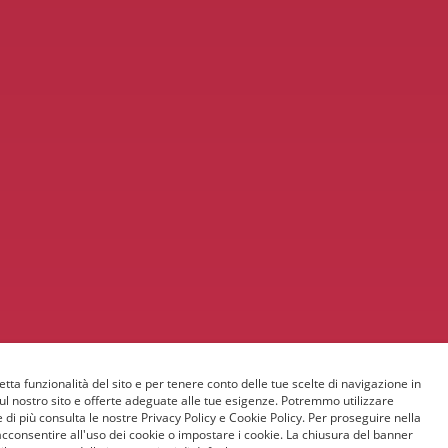
etta funzionalità del sito e per tenere conto delle tue scelte di navigazione in
sul nostro sito e offerte adeguate alle tue esigenze. Potremmo utilizzare
 di più consulta le nostre Privacy Policy e Cookie Policy. Per proseguire nella
acconsentire all'uso dei cookie o impostare i cookie. La chiusura del banner