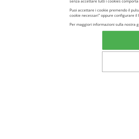
senza accettare tutti i cookies comporta
Puoi accettare i cookie premendo il pulsa
cookie necessari" oppure configurare il 
Per maggiori informazioni sulla nostra g
Categorie in evidenza
Lin
Bellezza
Alimenti e
bevande
Bambini
Animali
Nuovi prodotti
Senior
Not
Terms&conditions
Cookie Policy