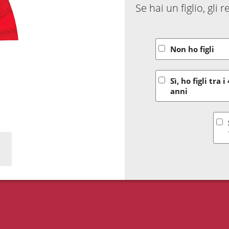
Se hai un figlio, gli
Non ho figli
Sì, ho figli tra i 
anni