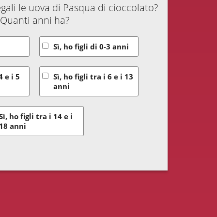
 regali le uova di Pasqua di cioccolato?
Quanti anni ha?
Sì, ho figli di 0-3 anni
4 e i 5
Sì, ho figli tra i 6 e i 13
anni
Sì, ho figli tra i 14 e i
18 anni