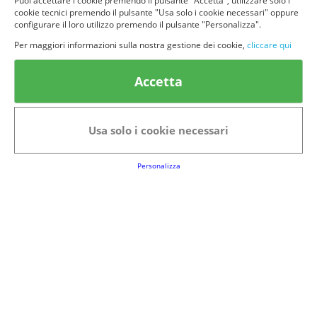
Puoi accettare i cookie premendo il pulsante "Accetta", utilizzare solo i
cookie tecnici premendo il pulsante "Usa solo i cookie necessari" oppure
configurare il loro utilizzo premendo il pulsante "Personalizza".
Per maggiori informazioni sulla nostra gestione dei cookie,
cliccare qui
© provaprodottigratis.it 2023 | All Rights Reserved.
Accetta
Categorie in evidenza
Bellezza
Alimenti e bevande
Bambini
Animali
Usa solo i cookie necessari
Nuovi prodotti
Senior
Personalizza
Link Utili
FAQs
Regolamento del Servizio
Club Fabbrica dei Premi
Note legali
P.I. 06723050966