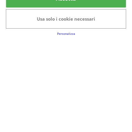
Categorie in evidenza
Bellezza
Alimenti e bevande
Usa solo i cookie necessari
Bambini
Animali
Nuovi prodotti
Senior
Personalizza
Link Utili
FAQs
Regolamento del Servizio
Club Fabbrica dei Premi
Note legali
P.I. 06723050966
Terms&conditions
Cookie Policy