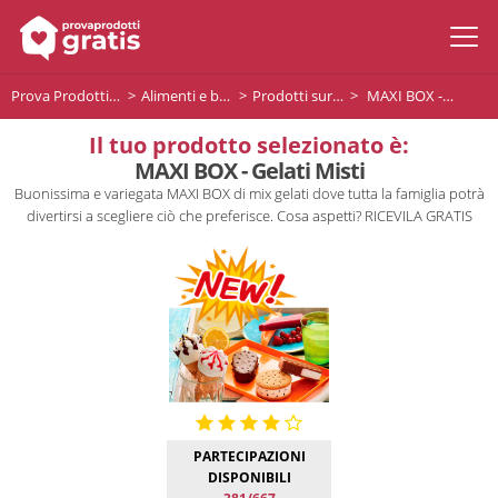
Prova Prodotti Gratis
Alimenti e bevande
Prodotti surgelati
MAXI BOX - Gelati Misti
Il tuo prodotto selezionato è:
MAXI BOX - Gelati Misti
Buonissima e variegata MAXI BOX di mix gelati dove tutta la famiglia potrà
divertirsi a scegliere ciò che preferisce. Cosa aspetti? RICEVILA GRATIS
PARTECIPAZIONI
DISPONIBILI