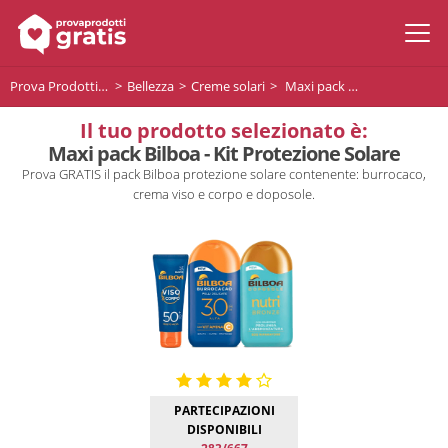
Prova Prodotti Gratis
Bellezza
Creme solari
Maxi pack Bilboa - Kit Protezione Solare
Il tuo prodotto selezionato è:
Maxi pack Bilboa - Kit Protezione Solare
Prova GRATIS il pack Bilboa protezione solare contenente: burrocaco,
crema viso e corpo e doposole.
PARTECIPAZIONI
DISPONIBILI