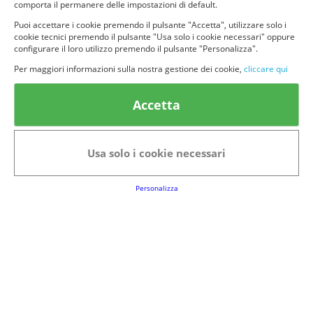
comporta il permanere delle impostazioni di default.
Puoi accettare i cookie premendo il pulsante "Accetta", utilizzare solo i
cookie tecnici premendo il pulsante "Usa solo i cookie necessari" oppure
configurare il loro utilizzo premendo il pulsante "Personalizza".
© provaprodottigratis.it 2023 | All Rights Reserved.
Per maggiori informazioni sulla nostra gestione dei cookie,
cliccare qui
Categorie in evidenza
Accetta
Bellezza
Alimenti e bevande
Bambini
Animali
Usa solo i cookie necessari
Nuovi prodotti
Senior
Personalizza
Link Utili
FAQs
Regolamento del Servizio
Club Fabbrica dei Premi