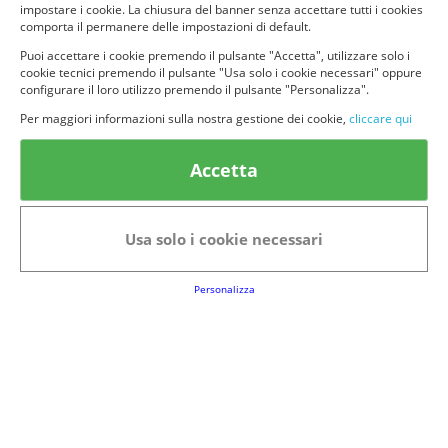
impostare i cookie. La chiusura del banner senza accettare tutti i cookies
comporta il permanere delle impostazioni di default.
Puoi accettare i cookie premendo il pulsante "Accetta", utilizzare solo i
cookie tecnici premendo il pulsante "Usa solo i cookie necessari" oppure
configurare il loro utilizzo premendo il pulsante "Personalizza".
© provaprodottigratis.it 2023 | All Rights Reserved.
Per maggiori informazioni sulla nostra gestione dei cookie,
cliccare qui
Categorie in evidenza
Accetta
Bellezza
Alimenti e bevande
Bambini
Animali
Usa solo i cookie necessari
Nuovi prodotti
Senior
Personalizza
Link Utili
FAQs
Regolamento del Servizio
Club Fabbrica dei Premi