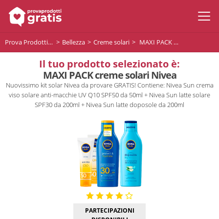
Prova Prodotti Gratis
Bellezza
Creme solari
MAXI PACK creme solari Nivea
Il tuo prodotto selezionato è:
MAXI PACK creme solari Nivea
Nuovissimo kit solar Nivea da provare GRATIS! Contiene: Nivea Sun crema
viso solare anti-macchie UV Q10 SPF50 da 50ml + Nivea Sun latte solare
SPF30 da 200ml + Nivea Sun latte doposole da 200ml
PARTECIPAZIONI