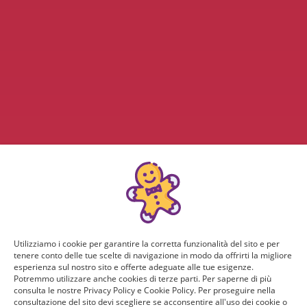
Utilizziamo i cookie per garantire la corretta funzionalità del sito e per
tenere conto delle tue scelte di navigazione in modo da offrirti la migliore
esperienza sul nostro sito e offerte adeguate alle tue esigenze.
Potremmo utilizzare anche cookies di terze parti. Per saperne di più
consulta le nostre Privacy Policy e Cookie Policy. Per proseguire nella
consultazione del sito devi scegliere se acconsentire all'uso dei cookie o