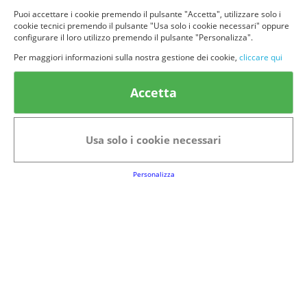
Puoi accettare i cookie premendo il pulsante "Accetta", utilizzare solo i
cookie tecnici premendo il pulsante "Usa solo i cookie necessari" oppure
configurare il loro utilizzo premendo il pulsante "Personalizza".
Per maggiori informazioni sulla nostra gestione dei cookie,
cliccare qui
© provaprodottigratis.it 2023 | All Rights Reserved.
Categorie in evidenza
Accetta
Bellezza
Alimenti e bevande
Bambini
Animali
Usa solo i cookie necessari
Nuovi prodotti
Senior
Personalizza
Link Utili
FAQs
Regolamento del Servizio
Club Fabbrica dei Premi