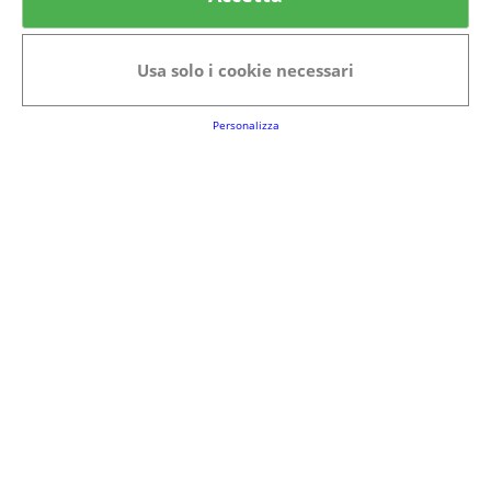
Categorie in evidenza
Bellezza
Alimenti e bevande
Usa solo i cookie necessari
Bambini
Animali
Nuovi prodotti
Senior
Personalizza
Link Utili
FAQs
Regolamento del Servizio
Club Fabbrica dei Premi
Note legali
P.I. 06723050966
Terms&conditions
Cookie Policy