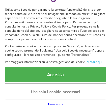
Utilizziamo i cookie per garantire la corretta funzionalità del sito e per
tenere conto delle tue scelte di navigazione in modo da offrirti la migliore
esperienza sul nostro sito e offerte adeguate alle tue esigenze.
Potremmo utilizzare anche cookies di terze parti. Per saperne di più
consulta le nostre Privacy Policy e Cookie Policy. Per proseguire nella
consultazione del sito devi scegliere se acconsentire all'uso dei cookie o
impostare i cookie. La chiusura del banner senza accettare tutti i cookies
comporta il permanere delle impostazioni di default.
Puoi accettare i cookie premendo il pulsante "Accetta", utilizzare solo i
cookie tecnici premendo il pulsante "Usa solo i cookie necessari" oppure
© provaprodottigratis.it 2023 | All Rights Reserved.
configurare il loro utilizzo premendo il pulsante "Personalizza".
Per maggiori informazioni sulla nostra gestione dei cookie,
cliccare qui
Categorie in evidenza
Accetta
Bellezza
Alimenti e bevande
Bambini
Animali
Nuovi prodotti
Senior
Usa solo i cookie necessari
Link Utili
Personalizza
FAQs