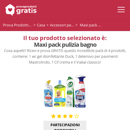
Prova Prodotti Gratis
Casa
Accessori per la pulizia
Maxi pack pulizia bagno
Il tuo prodotto selezionato è:
Maxi pack pulizia bagno
Cosa aspetti? Ricevi e prova GRATIS questo incredibile pack di 4 prodotti,
contiene: 1 wc gel disinfettante Duck, 1 detersivo per pavimenti
Mastrolindo, 1 Cif crema e il Viakal classico!
PARTECIPAZIONI