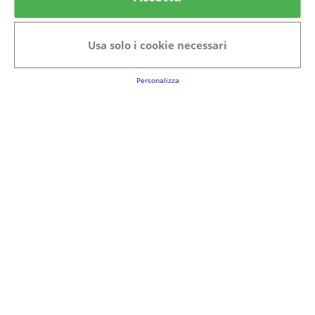
Categorie in evidenza
Bellezza
Alimenti e bevande
Usa solo i cookie necessari
Bambini
Animali
Nuovi prodotti
Senior
Personalizza
Link Utili
FAQs
Regolamento del Servizio
Club Fabbrica dei Premi
Note legali
P.I. 06723050966
Terms&conditions
Cookie Policy