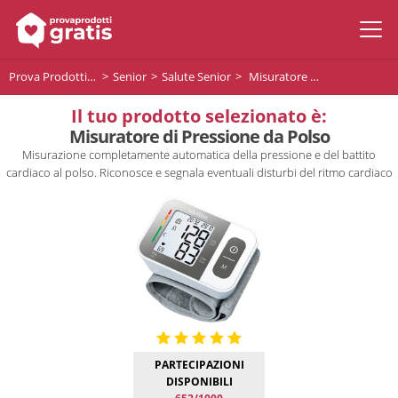
Prova Prodotti Gratis
Senior
Salute Senior
Misuratore di Pressione da Polso
Il tuo prodotto selezionato è:
Misuratore di Pressione da Polso
Misurazione completamente automatica della pressione e del battito
cardiaco al polso. Riconosce e segnala eventuali disturbi del ritmo cardiaco
PARTECIPAZIONI
DISPONIBILI