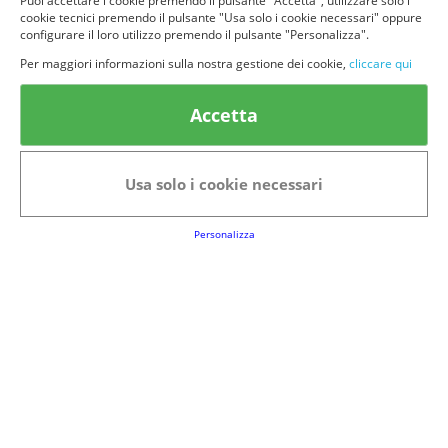
Puoi accettare i cookie premendo il pulsante "Accetta", utilizzare solo i
cookie tecnici premendo il pulsante "Usa solo i cookie necessari" oppure
configurare il loro utilizzo premendo il pulsante "Personalizza".
Per maggiori informazioni sulla nostra gestione dei cookie,
cliccare qui
© provaprodottigratis.it 2023 | All Rights Reserved.
Accetta
Categorie in evidenza
Bellezza
Alimenti e bevande
Bambini
Animali
Usa solo i cookie necessari
Nuovi prodotti
Senior
Personalizza
Link Utili
FAQs
Regolamento del Servizio
Club Fabbrica dei Premi
Note legali
P.I. 06723050966