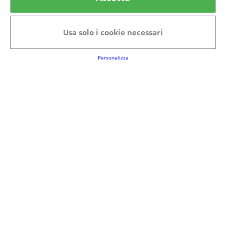
Categorie in evidenza
Bellezza
Alimenti e bevande
Usa solo i cookie necessari
Bambini
Animali
Nuovi prodotti
Senior
Personalizza
Link Utili
FAQs
Regolamento del Servizio
Club Fabbrica dei Premi
Note legali
P.I. 06723050966
Terms&conditions
Cookie Policy