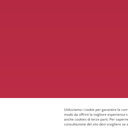
Utilizziamo i cookie per garantire la corr
modo da offrirti la migliore esperienza 
anche cookies di terze parti. Per saperne
consultazione del sito devi scegliere se 