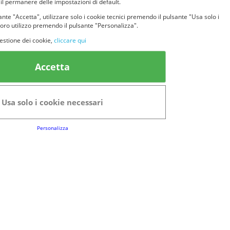
 il permanere delle impostazioni di default.
nte "Accetta", utilizzare solo i cookie tecnici premendo il pulsante "Usa solo i
loro utilizzo premendo il pulsante "Personalizza".
estione dei cookie,
cliccare qui
k Utili
Accetta
FAQs
Regolamento del Servizio
Usa solo i cookie necessari
Club Fabbrica dei Premi
Personalizza
e legali
P.I. 06723050966