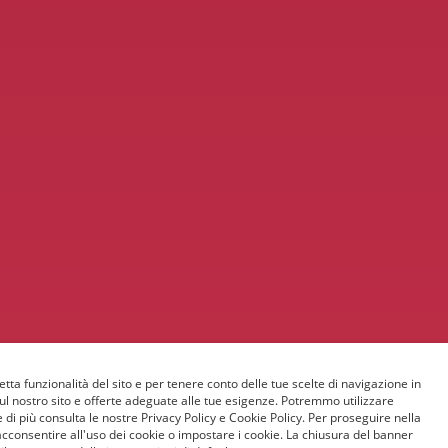
etta funzionalità del sito e per tenere conto delle tue scelte di navigazione in
sul nostro sito e offerte adeguate alle tue esigenze. Potremmo utilizzare
 di più consulta le nostre Privacy Policy e Cookie Policy. Per proseguire nella
acconsentire all'uso dei cookie o impostare i cookie. La chiusura del banner