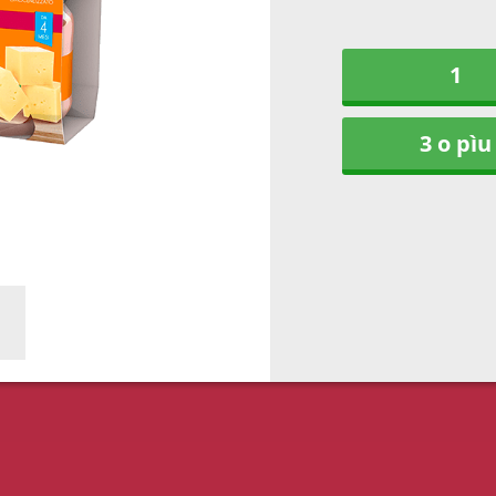
1
3 o pìu