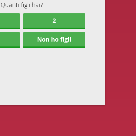
Quanti figli hai?
2
Non ho figli