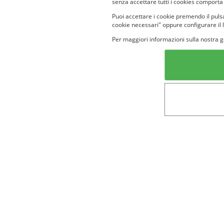
senza accettare tutti i cookies comporta
Puoi accettare i cookie premendo il pulsa
cookie necessari" oppure configurare il 
Per maggiori informazioni sulla nostra g
Categorie in evidenza
Lin
Bellezza
Alimenti e
bevande
Bambini
Animali
Nuovi prodotti
Senior
Not
Terms&conditions
Cookie Policy