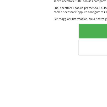
senza accettare tutti i cookies comporta
Puoi accettare i cookie premendo il pulsa
cookie necessari" oppure configurare il 
Per maggiori informazioni sulla nostra g
Categorie in evidenza
Lin
Bellezza
Alimenti e
bevande
Bambini
Animali
Nuovi prodotti
Senior
Not
Terms&conditions
Cookie Policy