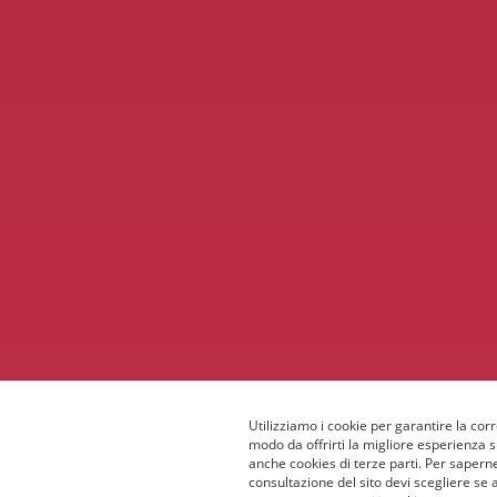
Utilizziamo i cookie per garantire la corr
modo da offrirti la migliore esperienza 
anche cookies di terze parti. Per saperne
consultazione del sito devi scegliere se 