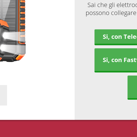
Sai che gli elettr
possono collegare 
Si, con Tel
Si, con Fas