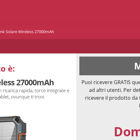
nk Solare Wireless 27000mAh
M
o è:
eless 27000mAh
Puoi ricevere GRATIS que
ad altri utenti. Per de
ricarica rapida, torce integrate e
ablet, ovunque ti trovi.
ricevere il prodotto da 
Doma