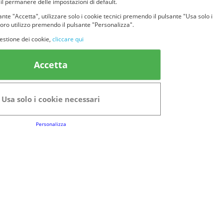
 il permanere delle impostazioni di default.
nte "Accetta", utilizzare solo i cookie tecnici premendo il pulsante "Usa solo i
loro utilizzo premendo il pulsante "Personalizza".
estione dei cookie,
cliccare qui
k Utili
Accetta
FAQs
Regolamento del Servizio
Usa solo i cookie necessari
Club Fabbrica dei Premi
Personalizza
e legali
P.I. 06723050966