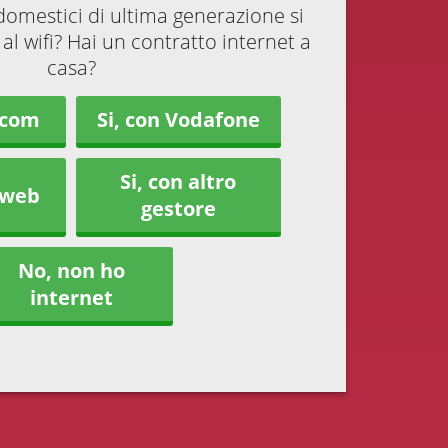
odomestici di ultima generazione si
al wifi? Hai un contratto internet a
casa?
ecom
Si, con Vodafone
Si, con altro
tweb
gestore
No, non ho
internet