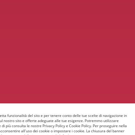
etta funzionalità del sito e per tenere conto delle tue scelte di navigazione in
sul nostro sito e offerte adeguate alle tue esigenze. Potremmo utilizzare
 di più consulta le nostre Privacy Policy e Cookie Policy. Per proseguire nella
acconsentire all'uso dei cookie o impostare i cookie. La chiusura del banner