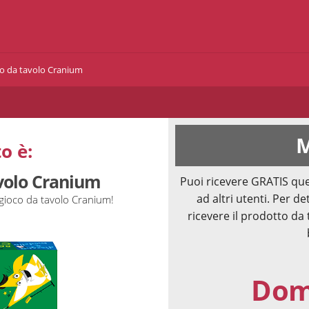
co da tavolo Cranium
M
o è:
avolo Cranium
Puoi ricevere GRATIS que
ad altri utenti. Per de
 gioco da tavolo Cranium!
ricevere il prodotto da 
Doma