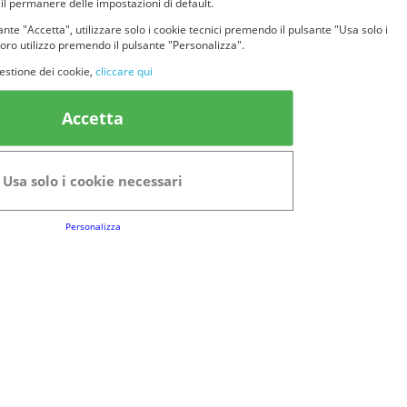
 il permanere delle impostazioni di default.
nte "Accetta", utilizzare solo i cookie tecnici premendo il pulsante "Usa solo i
loro utilizzo premendo il pulsante "Personalizza".
estione dei cookie,
cliccare qui
k Utili
Accetta
FAQs
Regolamento del Servizio
Usa solo i cookie necessari
Club Fabbrica dei Premi
Personalizza
e legali
P.I. 06723050966