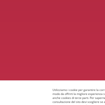
Utilizziamo i cookie per garantire la corr
modo da offrirti la migliore esperienza 
anche cookies di terze parti. Per saperne
consultazione del sito devi scegliere se 