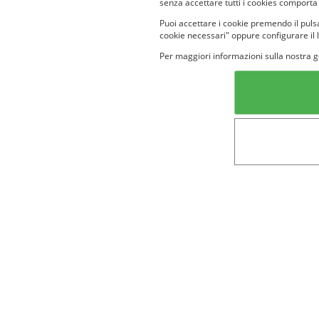
senza accettare tutti i cookies comporta
Puoi accettare i cookie premendo il pulsa
cookie necessari" oppure configurare il 
Per maggiori informazioni sulla nostra g
Categorie in evidenza
Lin
Bellezza
Alimenti e
bevande
Bambini
Animali
Nuovi prodotti
Senior
Not
Terms&conditions
Cookie Policy