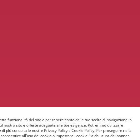
etta funzionalità del sito e per tenere conto delle tue scelte di navigazione in
sul nostro sito e offerte adeguate alle tue esigenze. Potremmo utilizzare
 di più consulta le nostre Privacy Policy e Cookie Policy. Per proseguire nella
acconsentire all'uso dei cookie o impostare i cookie. La chiusura del banner