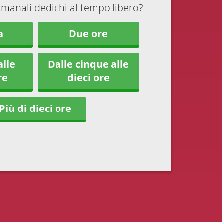
imanali dedichi al tempo libero?
a
Due ore
alle
Dalle cinque alle
re
dieci ore
Più di dieci ore