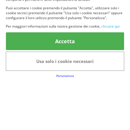
Puoi accettare i cookie premendo il pulsante "Accetta", utilizzare solo i
cookie tecnici premendo il pulsante "Usa solo i cookie necessari" oppure
configurare il loro utilizzo premendo il pulsante "Personalizza".
Per maggiori informazioni sulla nostra gestione dei cookie,
cliccare qui
© provaprodottigratis.it 2023 | All Rights Reserved.
Categorie in evidenza
Accetta
Bellezza
Alimenti e bevande
Bambini
Animali
Usa solo i cookie necessari
Nuovi prodotti
Senior
Personalizza
Link Utili
FAQs
Regolamento del Servizio
Club Fabbrica dei Premi