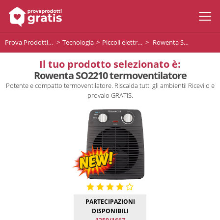
Prova Prodotti Gratis
Tecnologia
Piccoli elettrodomestici
Rowenta SO2210 termoventilatore
Il tuo prodotto selezionato è:
Rowenta SO2210 termoventilatore
Potente e compatto termoventilatore. Riscalda tutti gli ambienti! Ricevilo e
provalo GRATIS.
PARTECIPAZIONI
DISPONIBILI