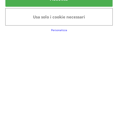
Categorie in evidenza
Bellezza
Alimenti e bevande
Usa solo i cookie necessari
Bambini
Animali
Nuovi prodotti
Senior
Personalizza
Link Utili
FAQs
Regolamento del Servizio
Club Fabbrica dei Premi
Note legali
P.I. 06723050966
Terms&conditions
Cookie Policy