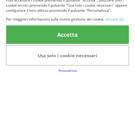
Puoi accettare i cookie premendo il pulsante "Accetta", utilizzare solo i
cookie tecnici premendo il pulsante "Usa solo i cookie necessari" oppure
configurare il loro utilizzo premendo il pulsante "Personalizza".
Per maggiori informazioni sulla nostra gestione dei cookie,
cliccare qui
© provaprodottigratis.it 2023 | All Rights Reserved.
Accetta
Categorie in evidenza
Bellezza
Alimenti e bevande
Bambini
Animali
Usa solo i cookie necessari
Nuovi prodotti
Senior
Personalizza
Link Utili
FAQs
Regolamento del Servizio
Club Fabbrica dei Premi
Note legali
P.I. 06723050966