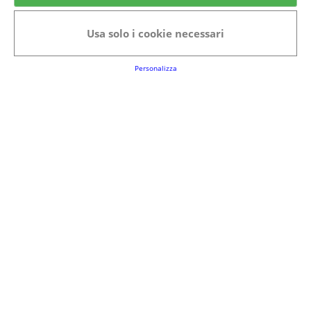
Categorie in evidenza
Usa solo i cookie necessari
Bellezza
Alimenti e bevande
Bambini
Animali
Nuovi prodotti
Senior
Personalizza
Link Utili
FAQs
Regolamento del Servizio
Club Fabbrica dei Premi
Note legali
P.I. 06723050966
Terms&conditions
Cookie Policy