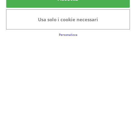
Categorie in evidenza
Bellezza
Alimenti e bevande
Usa solo i cookie necessari
Bambini
Animali
Nuovi prodotti
Senior
Personalizza
Link Utili
FAQs
Regolamento del Servizio
Club Fabbrica dei Premi
Note legali
P.I. 06723050966
Terms&conditions
Cookie Policy