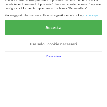
Puoi accettare i cookie premendo il pulsante "Accetta", utilizzare solo i
cookie tecnici premendo il pulsante "Usa solo i cookie necessari" oppure
configurare il loro utilizzo premendo il pulsante "Personalizza".
Per maggiori informazioni sulla nostra gestione dei cookie,
cliccare qui
© provaprodottigratis.it 2023 | All Rights Reserved.
Accetta
Categorie in evidenza
Bellezza
Alimenti e bevande
Bambini
Animali
Usa solo i cookie necessari
Nuovi prodotti
Senior
Personalizza
Link Utili
FAQs
Regolamento del Servizio
Club Fabbrica dei Premi
Note legali
P.I. 06723050966