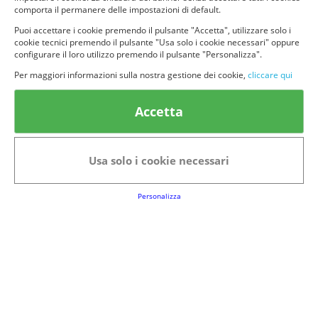
comporta il permanere delle impostazioni di default.
Puoi accettare i cookie premendo il pulsante "Accetta", utilizzare solo i
cookie tecnici premendo il pulsante "Usa solo i cookie necessari" oppure
configurare il loro utilizzo premendo il pulsante "Personalizza".
© provaprodottigratis.it 2023 | All Rights Reserved.
Per maggiori informazioni sulla nostra gestione dei cookie,
cliccare qui
Categorie in evidenza
Accetta
Bellezza
Alimenti e bevande
Bambini
Animali
Usa solo i cookie necessari
Nuovi prodotti
Senior
Personalizza
Link Utili
FAQs
Regolamento del Servizio
Club Fabbrica dei Premi