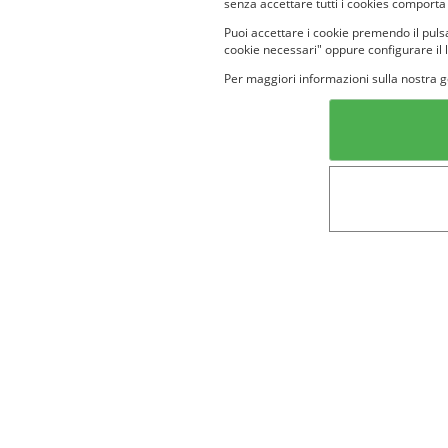
senza accettare tutti i cookies comporta
Puoi accettare i cookie premendo il pulsa
cookie necessari" oppure configurare il 
Per maggiori informazioni sulla nostra g
Categorie in evidenza
Lin
Bellezza
Alimenti e
bevande
Bambini
Animali
Nuovi prodotti
Senior
Not
Terms&conditions
Cookie Policy