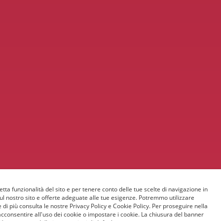
etta funzionalità del sito e per tenere conto delle tue scelte di navigazione in
sul nostro sito e offerte adeguate alle tue esigenze. Potremmo utilizzare
 di più consulta le nostre Privacy Policy e Cookie Policy. Per proseguire nella
acconsentire all'uso dei cookie o impostare i cookie. La chiusura del banner