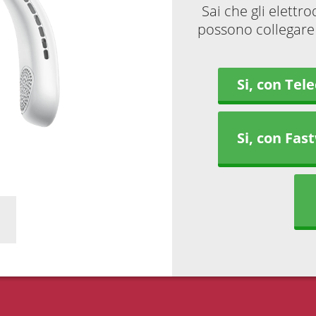
Sai che gli elettr
possono collegare 
Si, con Tel
Si, con Fas