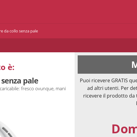
re da collo senza pale
M
o è:
o senza pale
Puoi ricevere GRATIS que
ad altri utenti. Per de
ricaricabile: fresco ovunque, mani
ricevere il prodotto da 
Doma