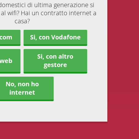
odomestici di ultima generazione si
al wifi? Hai un contratto internet a
casa?
ecom
Si, con Vodafone
Si, con altro
tweb
gestore
No, non ho
internet