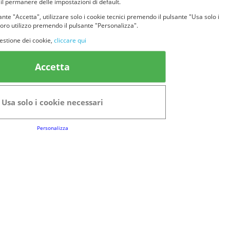
 il permanere delle impostazioni di default.
nte "Accetta", utilizzare solo i cookie tecnici premendo il pulsante "Usa solo i
loro utilizzo premendo il pulsante "Personalizza".
estione dei cookie,
cliccare qui
k Utili
Accetta
FAQs
Regolamento del Servizio
Usa solo i cookie necessari
Club Fabbrica dei Premi
Personalizza
e legali
P.I. 06723050966