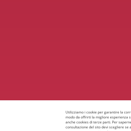
Utilizziamo i cookie per garantire la corr
modo da offrirti la migliore esperienza 
anche cookies di terze parti. Per saperne
consultazione del sito devi scegliere se 