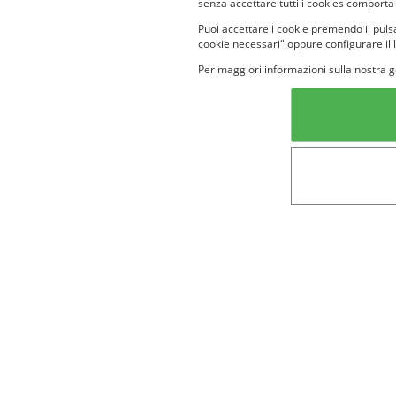
senza accettare tutti i cookies comporta
Puoi accettare i cookie premendo il pulsa
cookie necessari" oppure configurare il 
Per maggiori informazioni sulla nostra g
Categorie in evidenza
Lin
Bellezza
Alimenti e
bevande
Bambini
Animali
Nuovi prodotti
Senior
Not
Terms&conditions
Cookie Policy