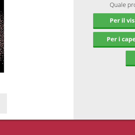
Quale pro
Per il vi
Per i cape