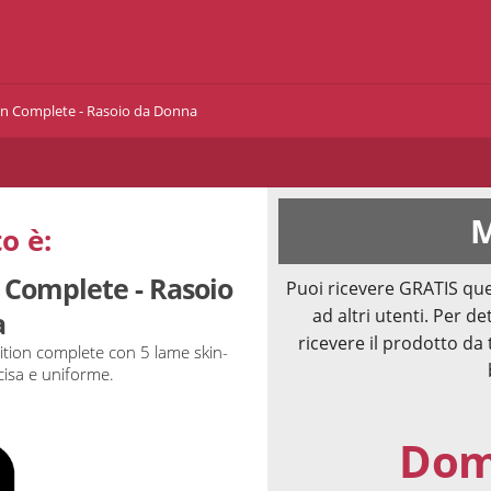
on Complete - Rasoio da Donna
M
o è:
n Complete - Rasoio
Puoi ricevere GRATIS que
ad altri utenti. Per de
a
ricevere il prodotto da 
ition complete con 5 lame skin-
cisa e uniforme.
Doma