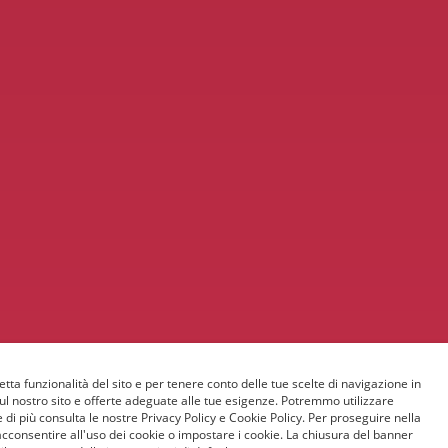
etta funzionalità del sito e per tenere conto delle tue scelte di navigazione in
sul nostro sito e offerte adeguate alle tue esigenze. Potremmo utilizzare
 di più consulta le nostre Privacy Policy e Cookie Policy. Per proseguire nella
acconsentire all'uso dei cookie o impostare i cookie. La chiusura del banner