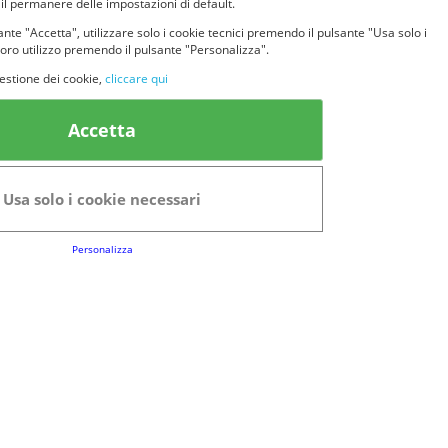
 il permanere delle impostazioni di default.
nte "Accetta", utilizzare solo i cookie tecnici premendo il pulsante "Usa solo i
loro utilizzo premendo il pulsante "Personalizza".
estione dei cookie,
cliccare qui
k Utili
Accetta
FAQs
Regolamento del Servizio
Usa solo i cookie necessari
Club Fabbrica dei Premi
Personalizza
e legali
P.I. 06723050966