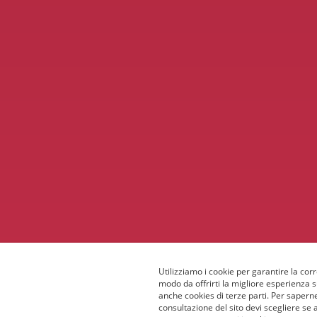
Utilizziamo i cookie per garantire la corr
modo da offrirti la migliore esperienza 
anche cookies di terze parti. Per saperne
consultazione del sito devi scegliere se 